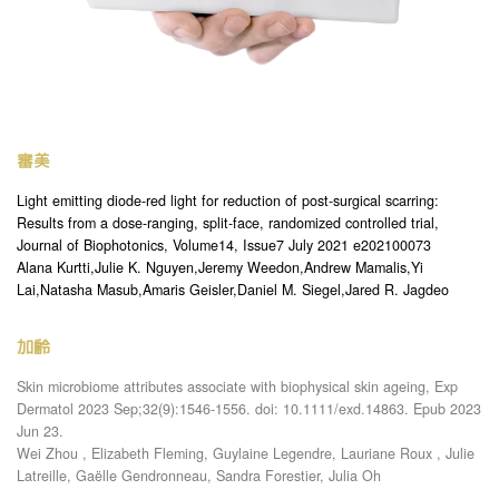
審美
Light emitting diode-red light for reduction of post-surgical scarring:
Results from a dose-ranging, split-face, randomized controlled trial,
Journal of Biophotonics, Volume14, Issue7 July 2021 e202100073
Alana Kurtti,Julie K. Nguyen,Jeremy Weedon,Andrew Mamalis,Yi
Lai,Natasha Masub,Amaris Geisler,Daniel M. Siegel,Jared R. Jagdeo
加齢
Skin microbiome attributes associate with biophysical skin ageing, Exp
Dermatol 2023 Sep;32(9):1546-1556.
doi: 10.1111/exd.14863.
Epub 2023
Jun 23.
Wei Zhou , Elizabeth Fleming, Guylaine Legendre, Lauriane Roux , Julie
Latreille, Gaëlle Gendronneau, Sandra Forestier, Julia Oh