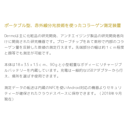
ポータブル型、赤外線分光技術を使ったコラーゲン測定装置
Dermoは主に化粧品の研究開発、アンチエイジング製品の研究開発者向
けに開発された研究機器です。プローブチップをあて数秒で内部のコラ
ーゲン量を反映した数値の測定行えます。先端部分の幅は約１ｃｍ程度
と顔等でも測定が可能です。
本体は18ｘ3.5ｘ1.5ｃｍ、90ｇと小型軽量なボディーにリチャージブ
ルバッテリーを内蔵しています。充電は一般的なUSBアダプターから行
え、場所を選ばず使用できます。
測定データの転送は内蔵のNFCを使いAndroid対応の機器よりセキュリ
ティーが確保されたクラウドスペースに保存できます。（2018年９月
現在）
今後NDEF互換のNFCリーダーを使用したデスクトップアプリを日
本向けに開発致します。