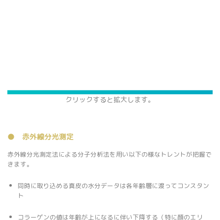
クリックすると拡大します。
● 赤外線分光測定
赤外線分光測定法による分子分析法を用い以下の様なトレントが把握で
きます。
同時に取り込める真皮の水分データは各年齢層に渡ってコンスタン
ト
コラーゲンの値は年齢が上になるに伴い下降する（特に顔のエリ