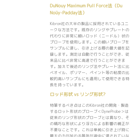
DuNouy Maximum Pull Force法（Du
Noüy-Padday法）
Kibron社の大半の製品に採用されているユニ
ークな方法です。既存のリングやプレートの
代わりに非常に細いロッド（ニードル）状の
プローブを使用します。この細いプローブを
サンプルに浸し、引き上げる際の最大値を記
録します。測定は自動で行うことができ、従
来品に比べ非常に高速で行うことができま
す。加えて後述のリング法やプレート法に比
べオイル、ポリマー、ペイント等の粘度の比
較的高いサンプルにも適用して使用できる特
長を持っています。
ロッド形状 vs リング形状?
特筆するべき点はこのKibron社の開発・製造
するロット形状のプローブ＜DyneProbe＞は
従来のリング形状のプローブとは異なり、そ
の精巧な形状により浮力による影響の補正が
不要なことです。これは単純に引き上げ時に
最大の力が加わる箇所が液中に浸されていな