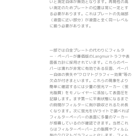
いと測定自体が無効となります。再現性の高
い測定のためプレートの位置は常に一定とす
る必要があります。これはプレートの先端部
（液面に近い部分）が液面と全く同一レベル
に揃う必要があります。
一部では白金プレートの代わりにフィルタ
ー・ペーパーが廉価版のLangmuirトラフや表
面張力計に採用されています。これらのペー
パーは濡れが非常に有効である反面、ペーパ
ー自体の喪失や”クロマトグラフィー効果”等の
欠点が付きまといます。これらの現象をより
簡単に確認するには少量の蛍光マーカー（蛍
光脂質）をモノレイヤーに添加して表面圧を
記録します。まず第一に平衡状態になるまで
の時間がフィルターに剤が吸収されるため長
くなります。次に蛍光をUVライトで調べれば
フィルターペーパーの表面に多量のマーカー
が堆積しているのが確認できます。当然これ
らはフィルターペーパー上の脂質やフィルム
剤のクロマトグラフィーと化します。フィル