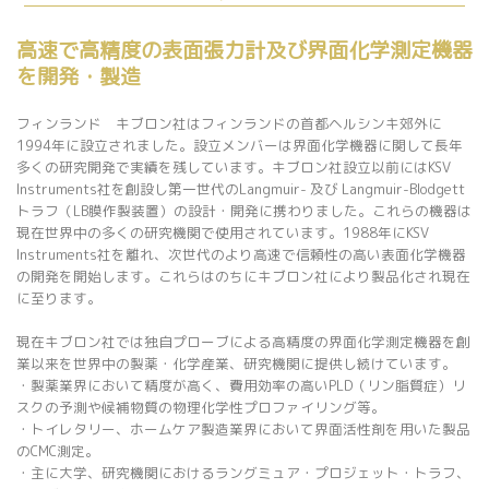
高速で高精度の表面張力計及び界面化学測定機器
を開発・製造
フィンランド キブロン社はフィンランドの首都ヘルシンキ郊外に
1994年に設立されました。設立メンバーは界面化学機器に関して長年
多くの研究開発で実績を残しています。キブロン社設立以前にはKSV
Instruments社を創設し第一世代のLangmuir- 及び Langmuir-Blodgett
トラフ（LB膜作製装置）の設計・開発に携わりました。これらの機器は
現在世界中の多くの研究機関で使用されています。1988年にKSV
Instruments社を離れ、次世代のより高速で信頼性の高い表面化学機器
の開発を開始します。これらはのちにキブロン社により製品化され現在
に至ります。
現在キブロン社では独自プローブによる高精度の界面化学測定機器を創
業以来を世界中の製薬・化学産業、研究機関に提供し続けています。
・製薬業界において精度が高く、費用効率の高いPLD（リン脂質症）リ
スクの予測や候補物質の物理化学性プロファイリング等。
・トイレタリー、ホームケア製造業界において界面活性剤を用いた製品
のCMC測定。
・主に大学、研究機関におけるラングミュア・プロジェット・トラフ、